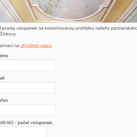
ní prodej vstupenek na komentovanou prohlídku našeho partnerskéh
Žinkovy.
formací na
oficiálním webu
.
méno
il
efon
00 Kč) - počet vstupenek: