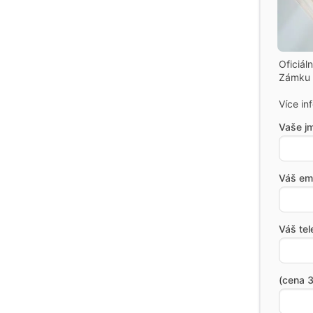
Oficiál
Zámku 
Více in
Vaše j
Váš ema
Váš tel
(cena 3