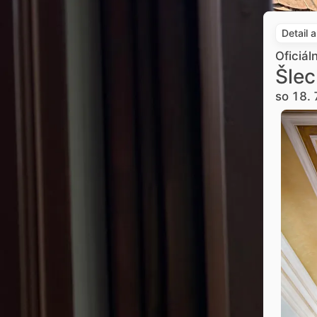
Detail 
Oficiál
Šlec
so 18. 