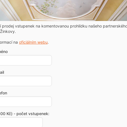
ní prodej vstupenek na komentovanou prohlídku našeho partnerskéh
Žinkovy.
formací na
oficiálním webu
.
méno
il
efon
00 Kč) - počet vstupenek: