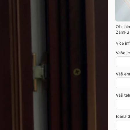
Oficiál
Zámku 
Více in
Vaše j
Váš ema
Váš tel
(cena 3