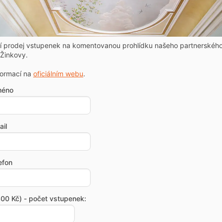
ní prodej vstupenek na komentovanou prohlídku našeho partnerskéh
Žinkovy.
formací na
oficiálním webu
.
méno
il
efon
00 Kč) - počet vstupenek: