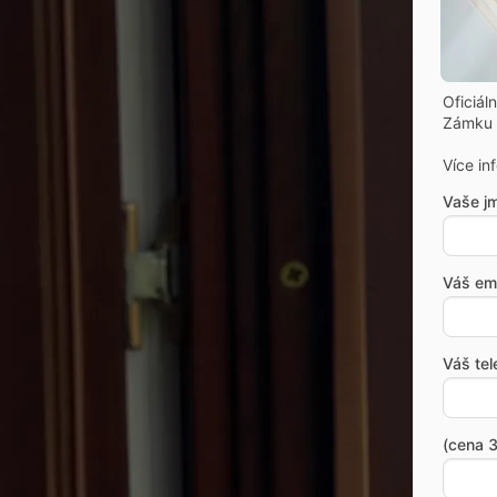
Oficiál
Zámku 
Více in
Vaše j
Váš ema
Váš tel
(cena 3