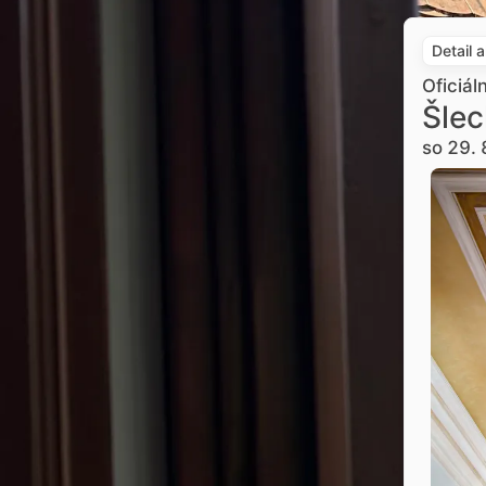
Detail 
Oficiál
Šlec
so 29. 