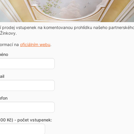
ní prodej vstupenek na komentovanou prohlídku našeho partnerskéh
Žinkovy.
formací na
oficiálním webu
.
méno
il
efon
00 Kč) - počet vstupenek: