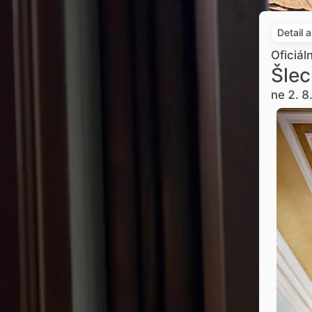
Detail 
Oficiál
Šlec
ne 2. 8