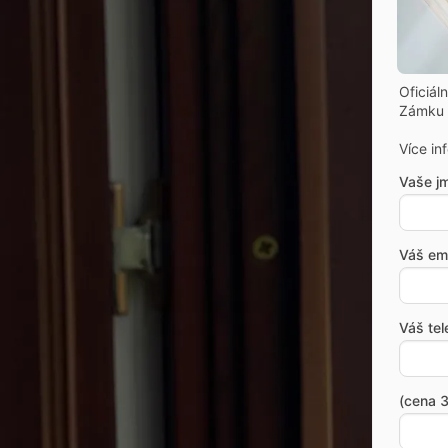
Oficiál
Zámku 
Více in
Vaše j
Váš ema
Váš tel
(cena 3