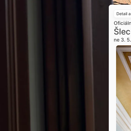
Detail 
Oficiál
Šlec
ne 3. 5