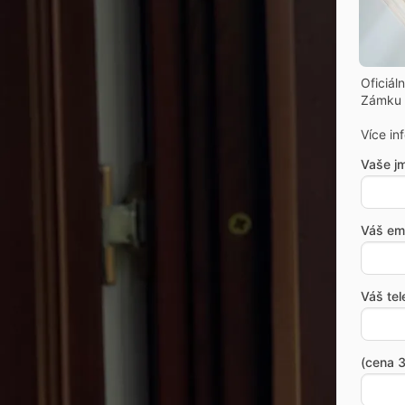
Oficiál
Zámku 
Více in
Vaše j
Váš ema
Váš tel
(cena 3