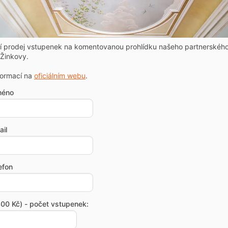
ní prodej vstupenek na komentovanou prohlídku našeho partnerskéh
Žinkovy.
formací na
oficiálním webu
.
méno
il
efon
00 Kč) - počet vstupenek: