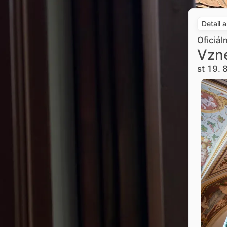
Detail 
Oficiál
Vzne
st 19. 