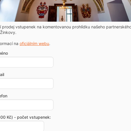
ní prodej vstupenek na komentovanou prohlídku našeho partnerskéh
Žinkovy.
formací na
oficiálním webu
.
méno
il
efon
00 Kč) - počet vstupenek: