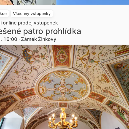
akce
Všechny vstupenky
ní online prodej vstupenek
šené patro prohlídka
8. 16:00 · Zámek Žinkovy