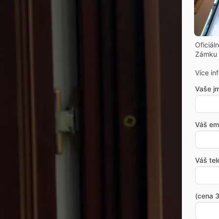
Oficiál
Zámku 
Více in
Vaše j
Váš ema
Váš tel
(cena 3