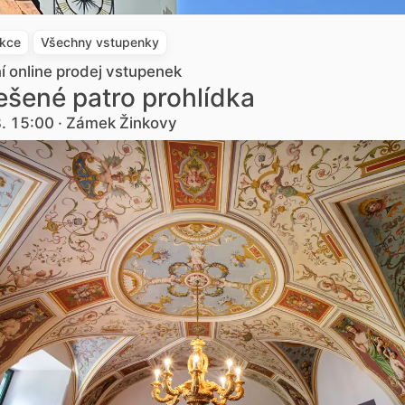
akce
Všechny vstupenky
ní online prodej vstupenek
šené patro prohlídka
8. 15:00 · Zámek Žinkovy