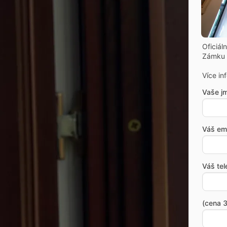
Oficiál
Zámku 
Více in
Vaše j
Váš ema
Váš tel
(cena 3