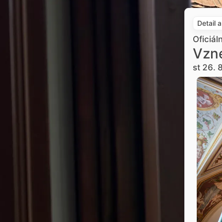
Detail 
Oficiál
Vzne
st 26. 