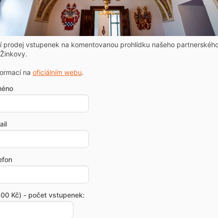
ní prodej vstupenek na komentovanou prohlídku našeho partnerskéh
Žinkovy.
formací na
oficiálním webu
.
méno
il
efon
00 Kč) - počet vstupenek: