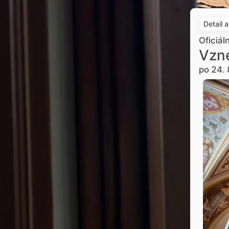
Detail 
Oficiál
Vzne
po 24. 