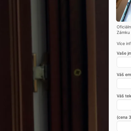
Oficiál
Zámku 
Více in
Vaše j
Váš ema
Váš tel
(cena 3