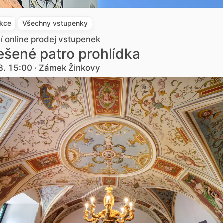
akce
Všechny vstupenky
ní online prodej vstupenek
šené patro prohlídka
8. 15:00 · Zámek Žinkovy