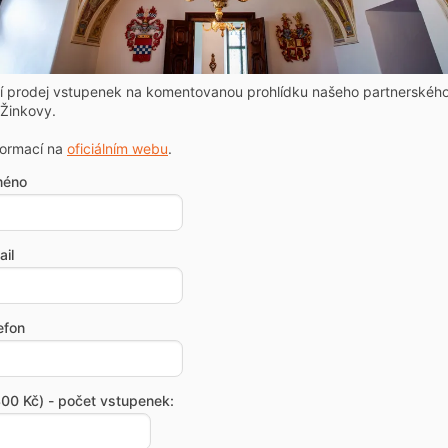
ní prodej vstupenek na komentovanou prohlídku našeho partnerskéh
Žinkovy.
formací na
oficiálním webu
.
méno
il
efon
00 Kč) - počet vstupenek: