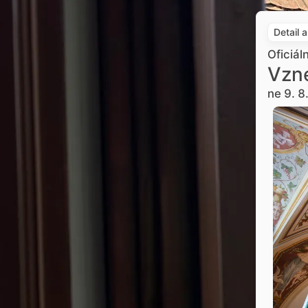
Detail 
Oficiál
Vzne
ne 9. 8