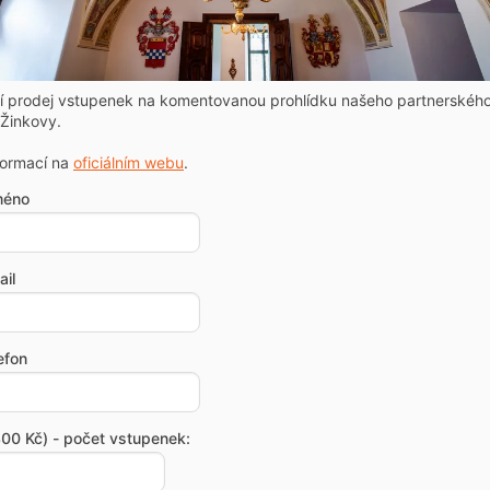
ní prodej vstupenek na komentovanou prohlídku našeho partnerskéh
Žinkovy.
formací na
oficiálním webu
.
méno
il
efon
00 Kč) - počet vstupenek: