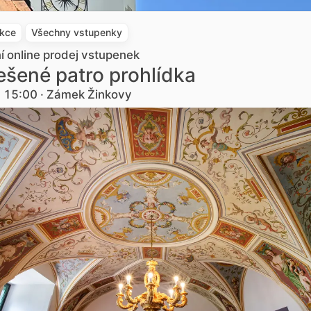
akce
Všechny vstupenky
ní online prodej vstupenek
šené patro prohlídka
. 15:00 · Zámek Žinkovy