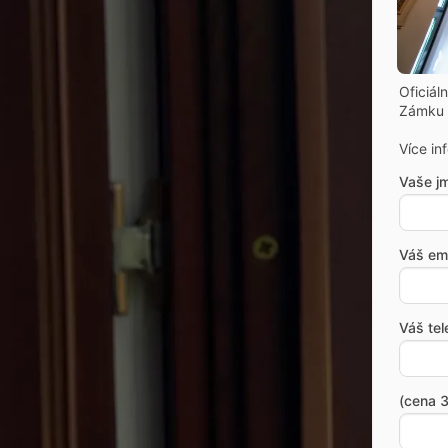
Oficiál
Zámku 
Více in
Vaše j
Váš ema
Váš tel
(cena 3