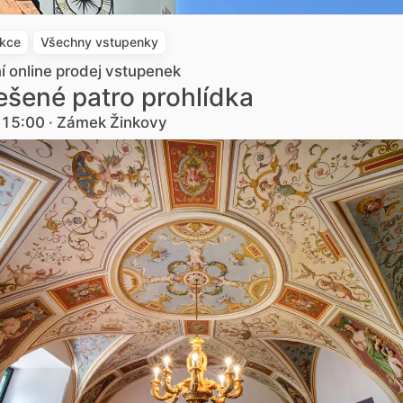
akce
Všechny vstupenky
ní online prodej vstupenek
šené patro prohlídka
. 15:00 · Zámek Žinkovy