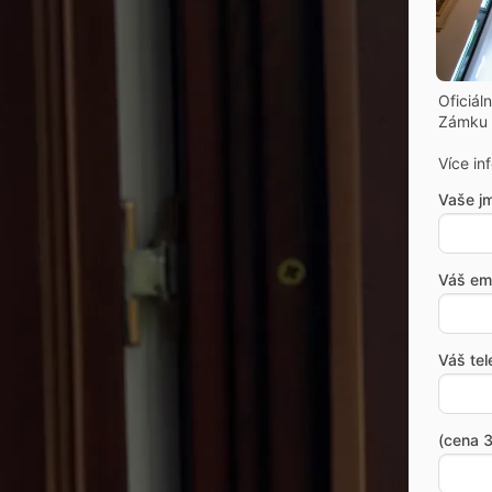
Oficiál
Zámku 
Více in
Vaše j
Váš ema
Váš tel
(cena 3