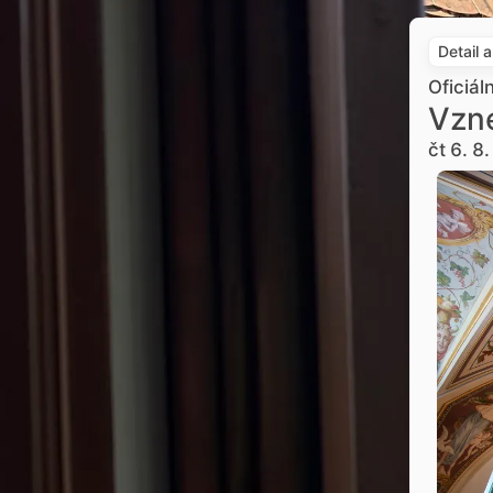
Detail 
Oficiál
Vzne
čt 6. 8