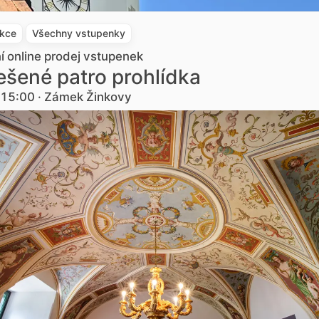
akce
Všechny vstupenky
ní online prodej vstupenek
šené patro prohlídka
. 15:00 · Zámek Žinkovy