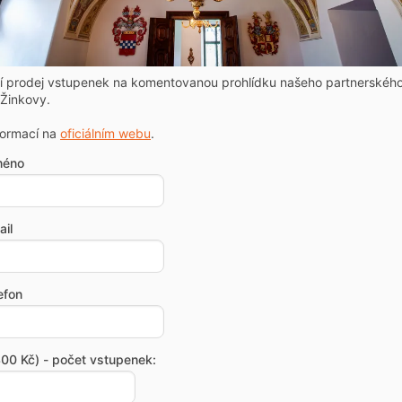
ní prodej vstupenek na komentovanou prohlídku našeho partnerskéh
Žinkovy.
formací na
oficiálním webu
.
méno
il
efon
00 Kč) - počet vstupenek: