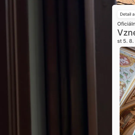
Detail 
Oficiál
Vzne
st 5. 8