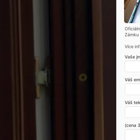
Oficiál
Zámku 
Více in
Vaše j
Váš ema
Váš tel
(cena 3