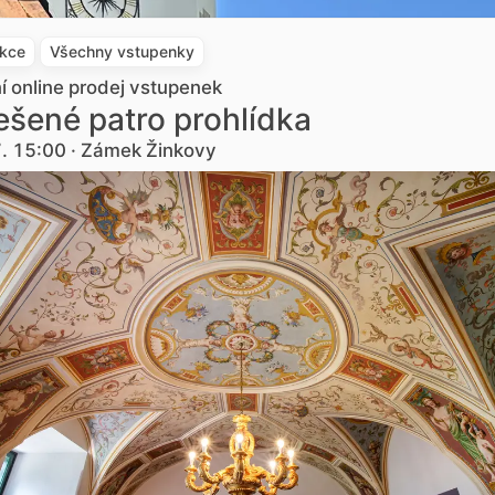
akce
Všechny vstupenky
ní online prodej vstupenek
šené patro prohlídka
7. 15:00 · Zámek Žinkovy