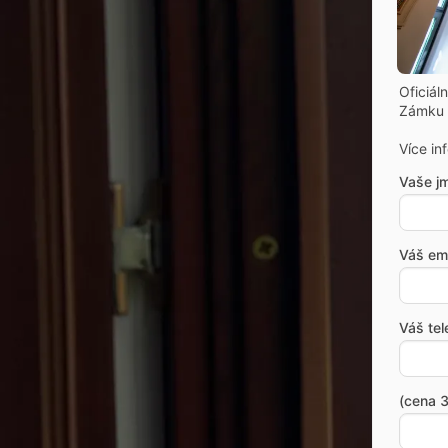
Oficiál
Zámku 
Více in
Vaše j
Váš ema
Váš tel
(cena 3