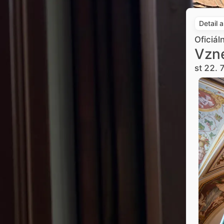
Detail 
Oficiál
Vzne
st 22. 