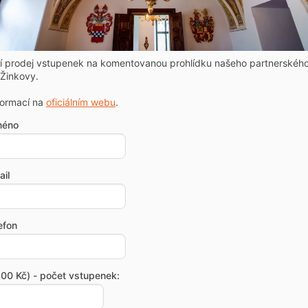
ní prodej vstupenek na komentovanou prohlídku našeho partnerskéh
Žinkovy.
formací na
oficiálním webu
.
méno
il
efon
00 Kč) - počet vstupenek: