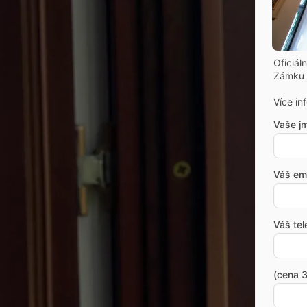
Oficiál
Zámku 
Více in
Vaše j
Váš ema
Váš tel
(cena 3