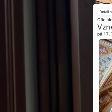
Detail 
Oficiál
Vzne
pá 17. 