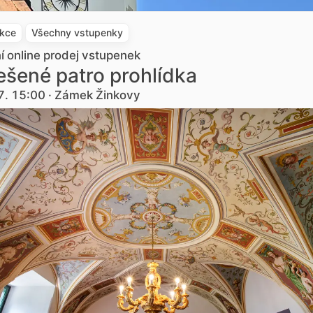
akce
Všechny vstupenky
ní online prodej vstupenek
šené patro prohlídka
7. 15:00 · Zámek Žinkovy