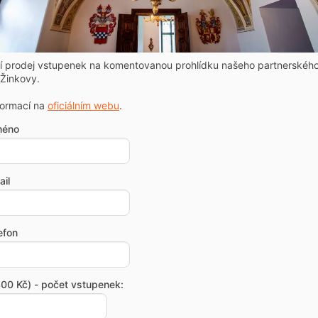
ní prodej vstupenek na komentovanou prohlídku našeho partnerskéh
Žinkovy.
formací na
oficiálním webu
.
méno
il
efon
00 Kč) - počet vstupenek: