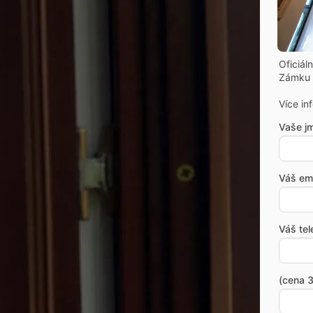
Oficiál
Zámku 
Více in
Vaše j
Váš ema
Váš tel
(cena 3