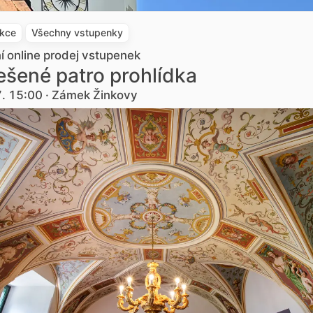
akce
Všechny vstupenky
ní online prodej vstupenek
šené patro prohlídka
7. 15:00 · Zámek Žinkovy