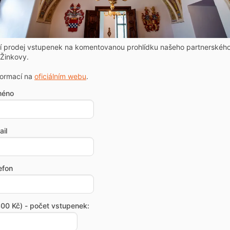
ní prodej vstupenek na komentovanou prohlídku našeho partnerskéh
Žinkovy.
formací na
oficiálním webu
.
méno
il
efon
00 Kč) - počet vstupenek: