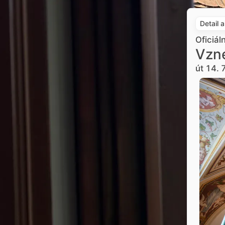
Detail 
Oficiál
Vzne
út 14. 