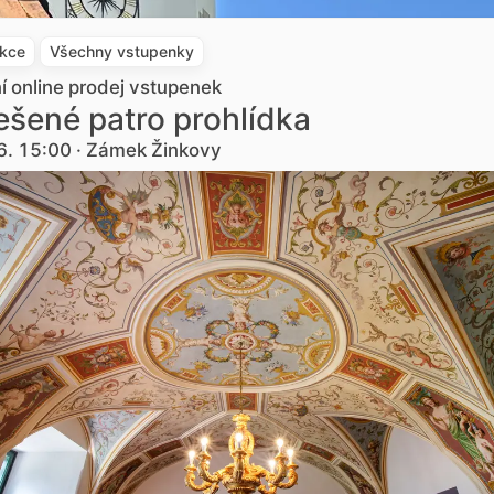
akce
Všechny vstupenky
ní online prodej vstupenek
šené patro prohlídka
6. 15:00 · Zámek Žinkovy