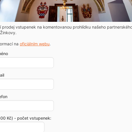
ní prodej vstupenek na komentovanou prohlídku našeho partnerskéh
Žinkovy.
formací na
oficiálním webu
.
méno
il
efon
00 Kč) - počet vstupenek: