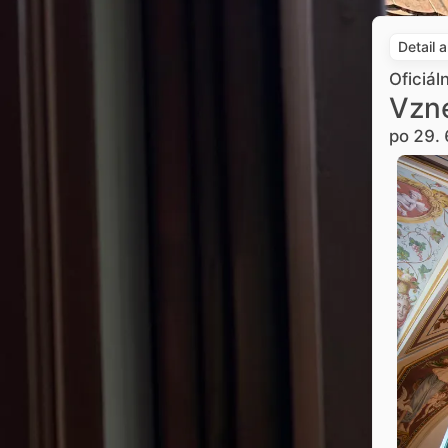
Detail 
Oficiál
Vzne
po 29. 