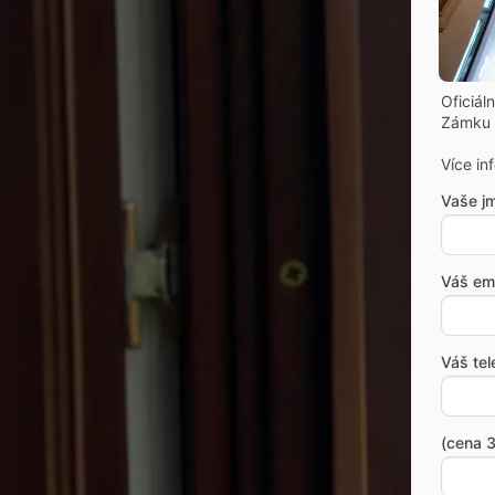
Oficiál
Zámku 
Více in
Vaše j
Váš ema
Váš tel
(cena 3