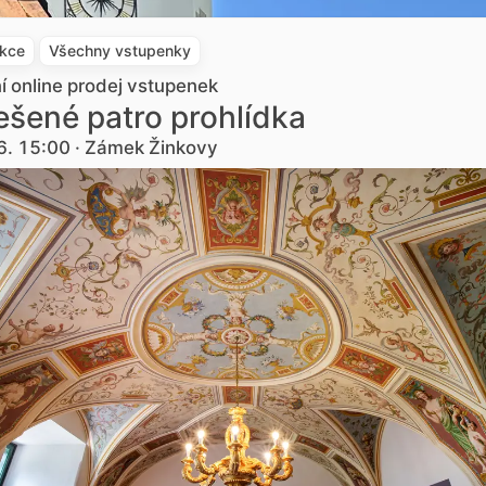
akce
Všechny vstupenky
ní online prodej vstupenek
šené patro prohlídka
6. 15:00 · Zámek Žinkovy