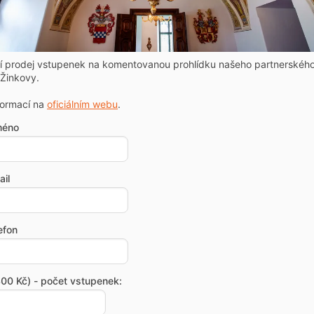
ní prodej vstupenek na komentovanou prohlídku našeho partnerskéh
Žinkovy.
formací na
oficiálním webu
.
méno
il
efon
00 Kč) - počet vstupenek: