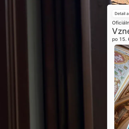
Detail 
Oficiál
Vzne
po 15. 