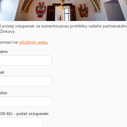
ní prodej vstupenek na komentovanou prohlídku našeho partnerskéh
Žinkovy.
formací na
oficiálním webu
.
méno
il
efon
00 Kč) - počet vstupenek: