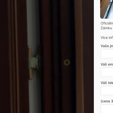
Oficiál
Zámku 
Více in
Vaše j
Váš ema
Váš tel
(cena 3