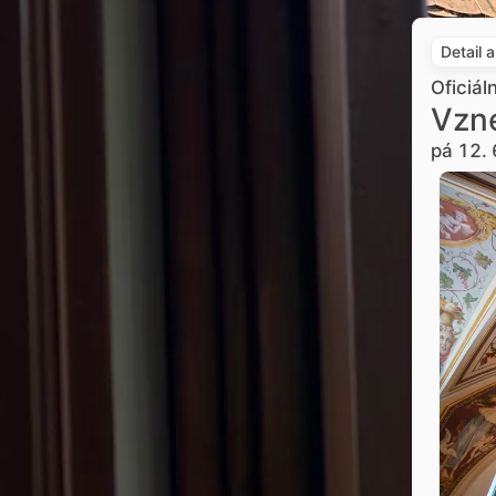
Detail 
Oficiál
Vzne
pá 12. 