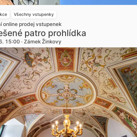
akce
Všechny vstupenky
ní online prodej vstupenek
šené patro prohlídka
6. 15:00 · Zámek Žinkovy