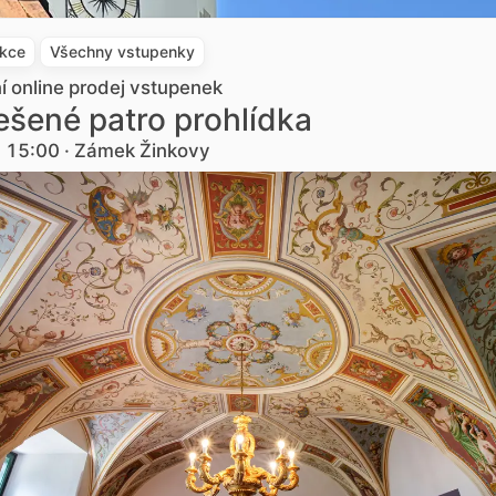
akce
Všechny vstupenky
ní online prodej vstupenek
šené patro prohlídka
. 15:00 · Zámek Žinkovy