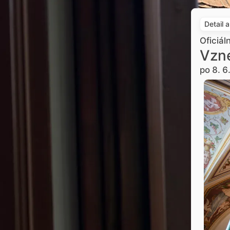
Detail 
Oficiál
Vzne
po 8. 6