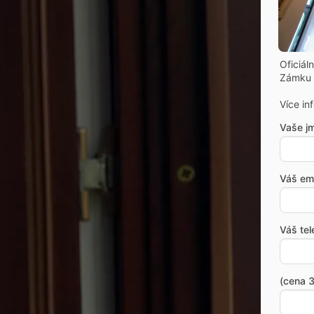
Oficiál
Zámku 
Více in
Vaše j
Váš ema
Váš tel
(cena 3