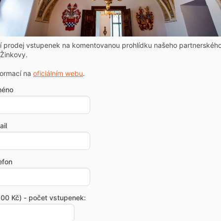
ní prodej vstupenek na komentovanou prohlídku našeho partnerskéh
Žinkovy.
formací na
oficiálním webu
.
méno
il
efon
00 Kč) - počet vstupenek: