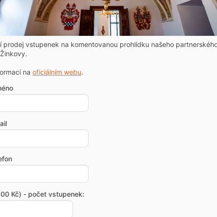
ní prodej vstupenek na komentovanou prohlídku našeho partnerskéh
Žinkovy.
formací na
oficiálním webu
.
méno
il
efon
00 Kč) - počet vstupenek: