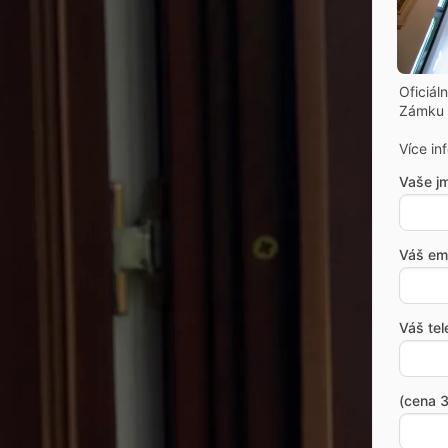
Oficiál
Zámku 
Více in
Vaše j
Váš ema
Váš tel
(cena 3