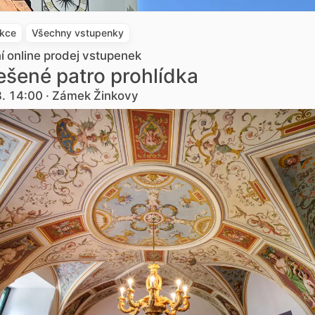
akce
Všechny vstupenky
ní online prodej vstupenek
šené patro prohlídka
8. 14:00 · Zámek Žinkovy