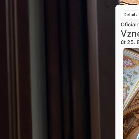
Detail 
Oficiál
Vzne
út 25. 