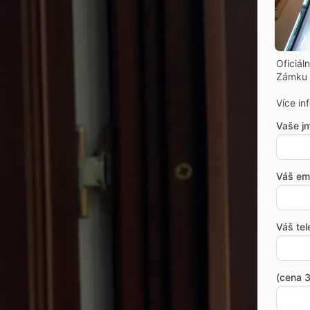
Oficiál
Zámku 
Více in
Vaše j
Váš ema
Váš tel
(cena 3