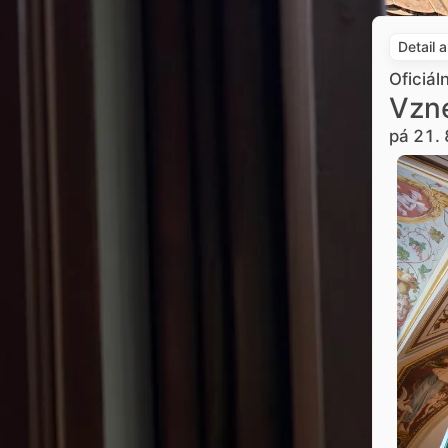
Detail 
Oficiál
Vzne
pá 21. 