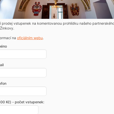
ní prodej vstupenek na komentovanou prohlídku našeho partnerskéh
Žinkovy.
formací na
oficiálním webu
.
méno
il
efon
00 Kč) - počet vstupenek: