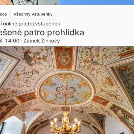
akce
Všechny vstupenky
ní online prodej vstupenek
šené patro prohlídka
8. 14:00 · Zámek Žinkovy