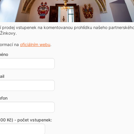
ní prodej vstupenek na komentovanou prohlídku našeho partnerskéh
Žinkovy.
formací na
oficiálním webu
.
méno
il
efon
00 Kč) - počet vstupenek: