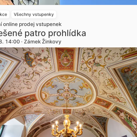
akce
Všechny vstupenky
ní online prodej vstupenek
šené patro prohlídka
8. 14:00 · Zámek Žinkovy