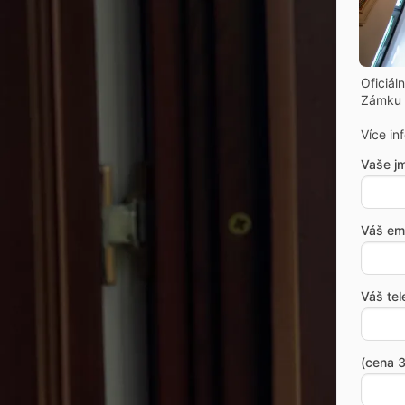
Oficiál
Zámku 
Více in
Vaše j
Váš ema
Váš tel
(cena 3