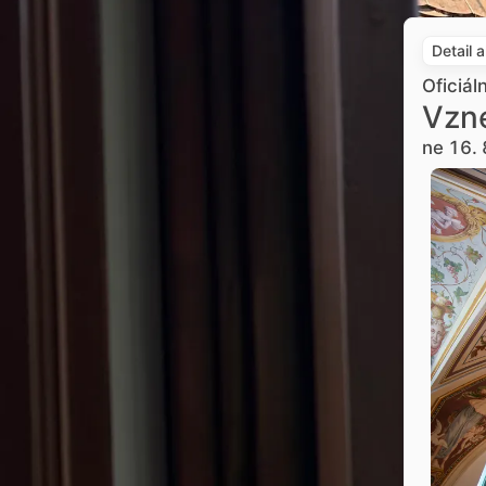
Detail 
Oficiál
Vzne
ne 16. 