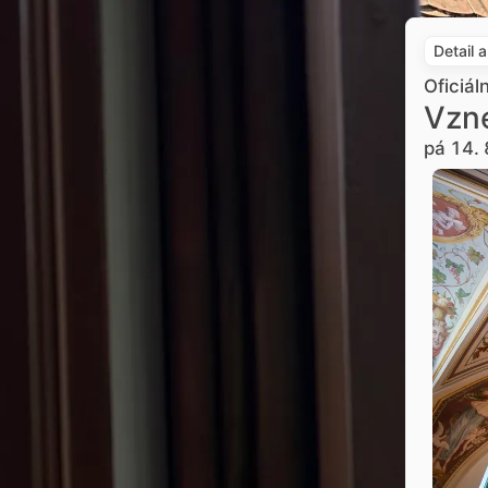
Detail 
Oficiál
Vzne
pá 14. 