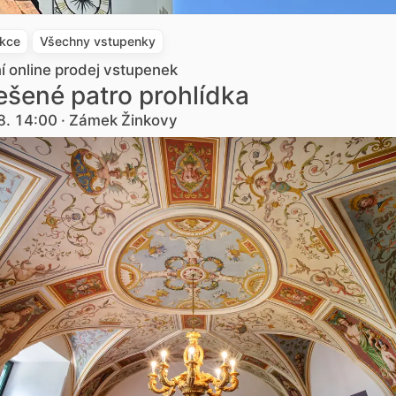
akce
Všechny vstupenky
ní online prodej vstupenek
šené patro prohlídka
8. 14:00 · Zámek Žinkovy