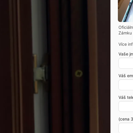
Oficiál
Zámku 
Více in
Vaše j
Váš ema
Váš tel
(cena 3