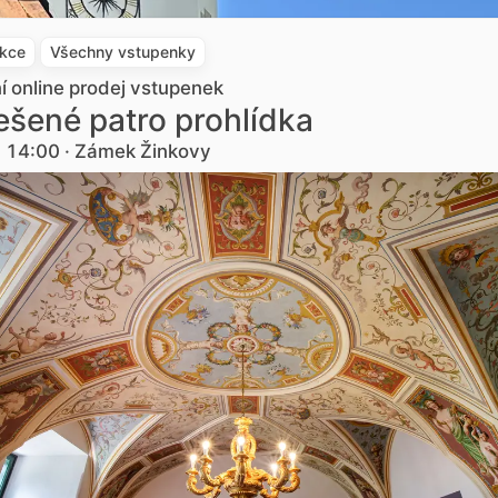
akce
Všechny vstupenky
ní online prodej vstupenek
šené patro prohlídka
. 14:00 · Zámek Žinkovy