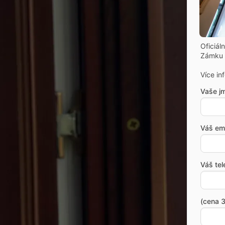
Oficiál
Zámku 
Více in
Vaše j
Váš ema
Váš tel
(cena 3