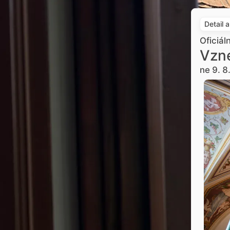
Detail 
Oficiál
Vzne
ne 9. 8