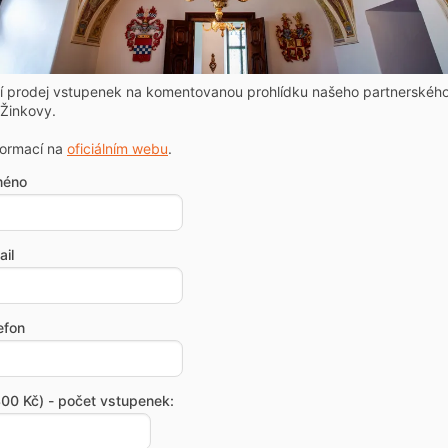
ní prodej vstupenek na komentovanou prohlídku našeho partnerskéh
Žinkovy.
formací na
oficiálním webu
.
méno
il
efon
00 Kč) - počet vstupenek: