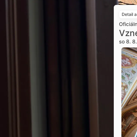
Detail 
Oficiál
Vzne
so 8. 8