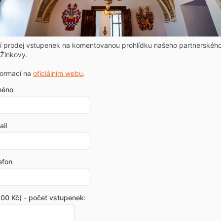
ní prodej vstupenek na komentovanou prohlídku našeho partnerskéh
Žinkovy.
formací na
oficiálním webu
.
méno
il
efon
00 Kč) - počet vstupenek: