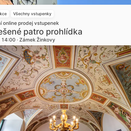
akce
Všechny vstupenky
ní online prodej vstupenek
šené patro prohlídka
. 14:00 · Zámek Žinkovy