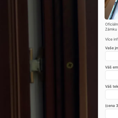
Oficiál
Zámku 
Více in
Vaše j
Váš ema
Váš tel
(cena 3