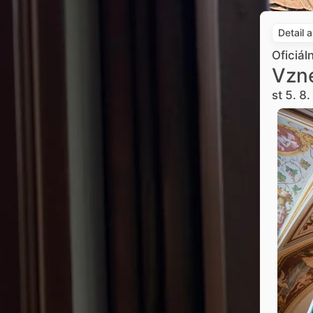
Detail 
Oficiál
Vzne
st 5. 8