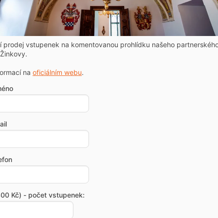
ní prodej vstupenek na komentovanou prohlídku našeho partnerskéh
Žinkovy.
formací na
oficiálním webu
.
méno
il
efon
00 Kč) - počet vstupenek: