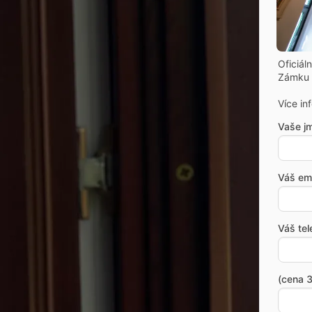
Oficiál
Zámku 
Více in
Vaše j
Váš ema
Váš tel
(cena 3