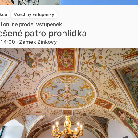
akce
Všechny vstupenky
ní online prodej vstupenek
šené patro prohlídka
. 14:00 · Zámek Žinkovy