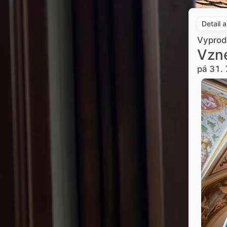
Detail 
Vypro
Vzne
pá 31. 