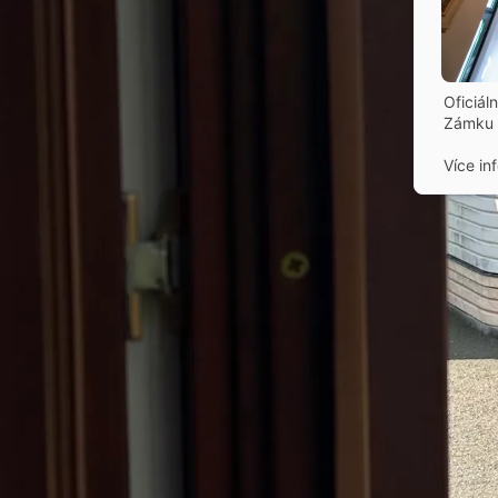
Oficiál
Zámku 
Více in