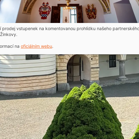
ní prodej vstupenek na komentovanou prohlídku našeho partnerskéh
Žinkovy.
formací na
oficiálním webu
.