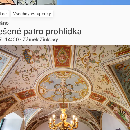
akce
Všechny vstupenky
dáno
šené patro prohlídka
7. 14:00 · Zámek Žinkovy