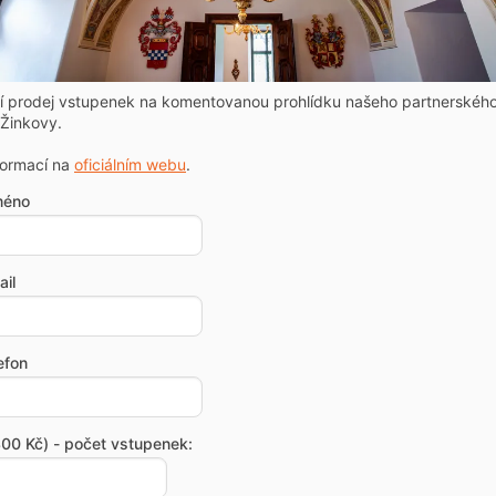
ní prodej vstupenek na komentovanou prohlídku našeho partnerskéh
Žinkovy.
formací na
oficiálním webu
.
méno
il
efon
00 Kč) - počet vstupenek: