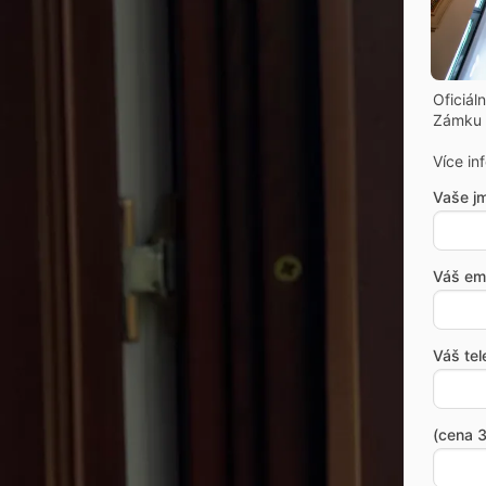
Oficiál
Zámku 
Více in
Vaše j
Váš ema
Váš tel
(cena 3