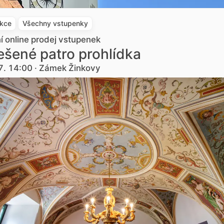
akce
Všechny vstupenky
ní online prodej vstupenek
šené patro prohlídka
7. 14:00 · Zámek Žinkovy