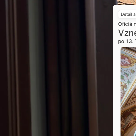
Detail 
Oficiál
Vzne
po 13. 