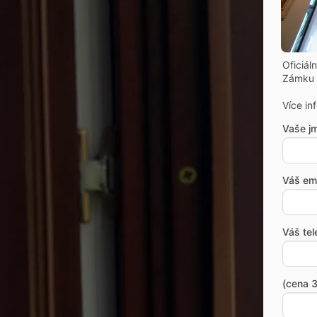
Oficiál
Zámku 
Více in
Vaše j
Váš ema
Váš tel
(cena 3