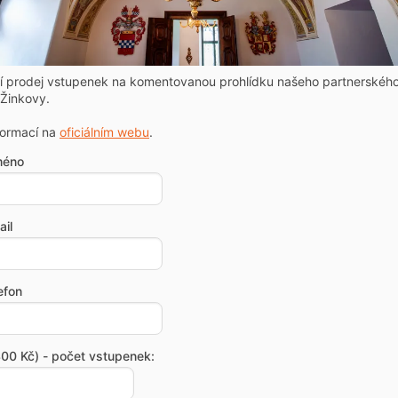
ní prodej vstupenek na komentovanou prohlídku našeho partnerskéh
Žinkovy.
formací na
oficiálním webu
.
méno
il
efon
00 Kč) - počet vstupenek: