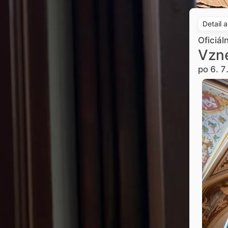
Detail 
Oficiál
Vzne
po 6. 7