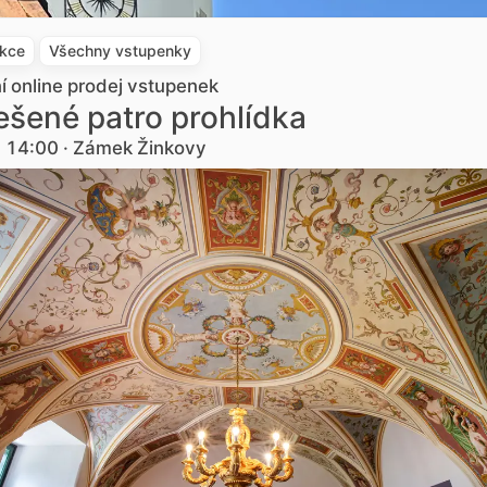
akce
Všechny vstupenky
ní online prodej vstupenek
šené patro prohlídka
. 14:00 · Zámek Žinkovy