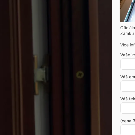
Oficiál
Zámku 
Více in
Vaše j
Váš ema
Váš tel
(cena 3