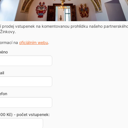
ní prodej vstupenek na komentovanou prohlídku našeho partnerskéh
Žinkovy.
formací na
oficiálním webu
.
méno
il
efon
00 Kč) - počet vstupenek: