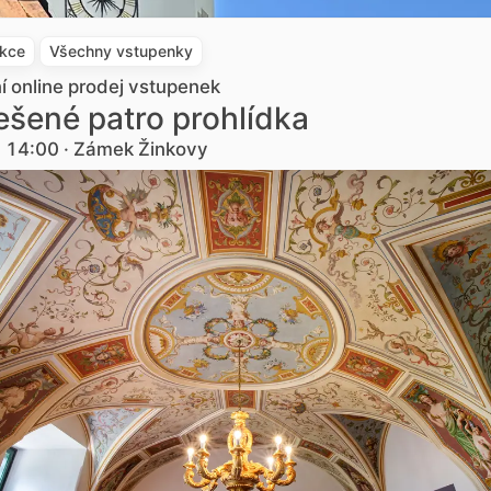
akce
Všechny vstupenky
ní online prodej vstupenek
šené patro prohlídka
. 14:00 · Zámek Žinkovy