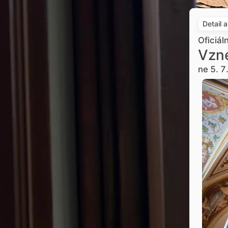
Detail 
Oficiál
Vzne
ne 5. 7