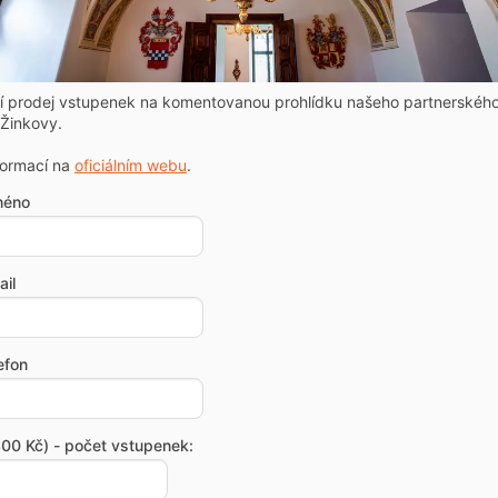
ní prodej vstupenek na komentovanou prohlídku našeho partnerskéh
Žinkovy.
formací na
oficiálním webu
.
méno
il
efon
00 Kč) - počet vstupenek: