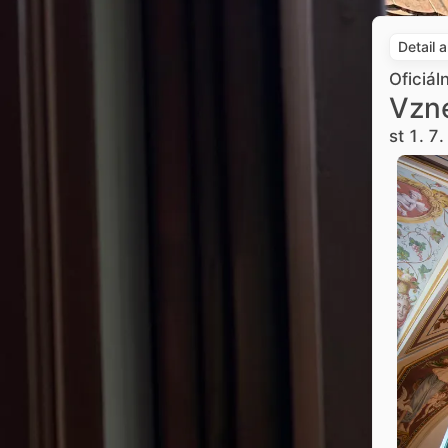
Detail 
Oficiál
Vzne
st 1. 7