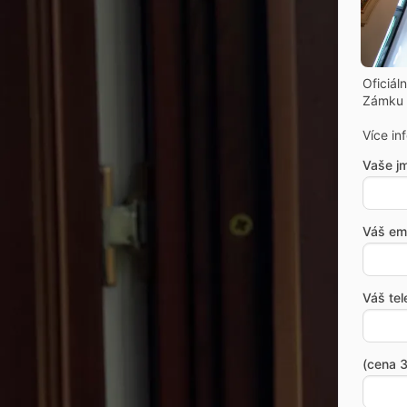
Oficiál
Zámku 
Více in
Vaše j
Váš ema
Váš tel
(cena 3