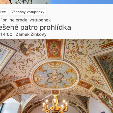
akce
Všechny vstupenky
ní online prodej vstupenek
šené patro prohlídka
. 14:00 · Zámek Žinkovy