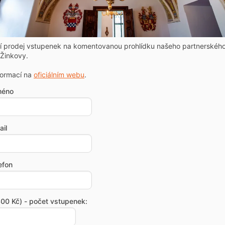
ní prodej vstupenek na komentovanou prohlídku našeho partnerskéh
Žinkovy.
formací na
oficiálním webu
.
méno
il
efon
00 Kč) - počet vstupenek: