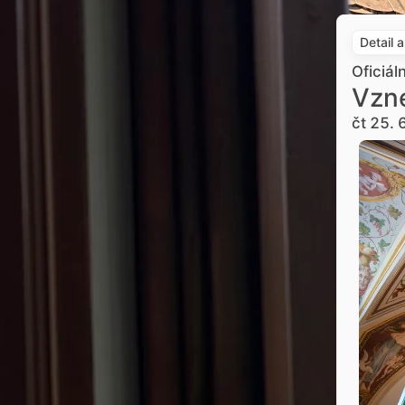
Detail 
Oficiál
Vzne
čt 25. 