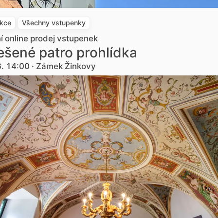
akce
Všechny vstupenky
ní online prodej vstupenek
šené patro prohlídka
6. 14:00 · Zámek Žinkovy