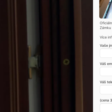
Oficiál
Zámku 
Více in
Vaše j
Váš ema
Váš tel
(cena 3