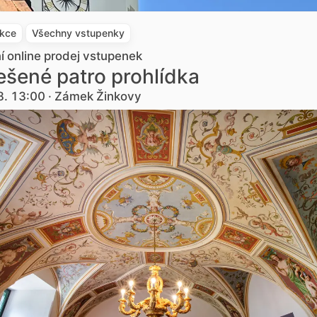
akce
Všechny vstupenky
ní online prodej vstupenek
šené patro prohlídka
8. 13:00 · Zámek Žinkovy