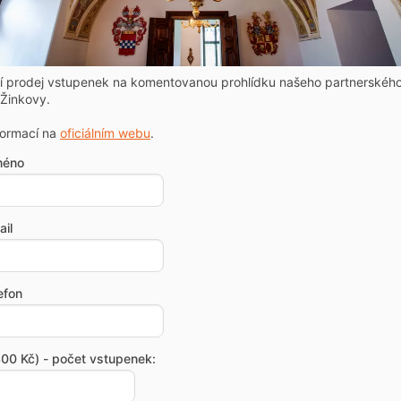
ní prodej vstupenek na komentovanou prohlídku našeho partnerskéh
Žinkovy.
formací na
oficiálním webu
.
méno
il
efon
00 Kč) - počet vstupenek: