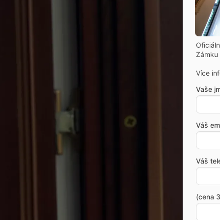
Oficiál
Zámku 
Více in
Vaše j
Váš ema
Váš tel
(cena 3