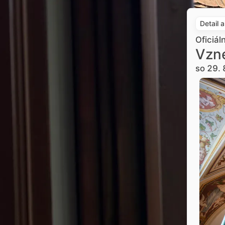
Detail 
Oficiál
Vzne
so 29. 