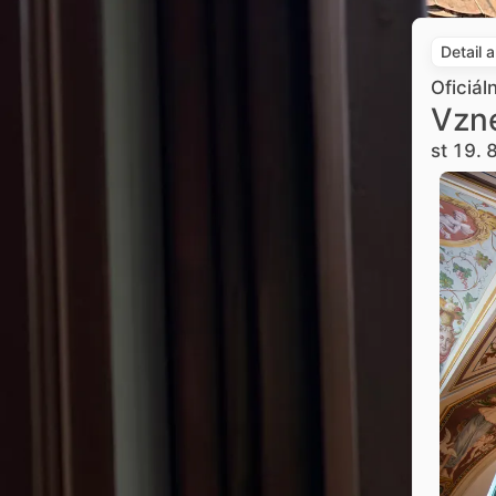
Detail 
Oficiál
Vzne
st 19. 