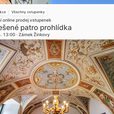
akce
Všechny vstupenky
ní online prodej vstupenek
šené patro prohlídka
8. 13:00 · Zámek Žinkovy