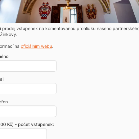
ní prodej vstupenek na komentovanou prohlídku našeho partnerskéh
Žinkovy.
formací na
oficiálním webu
.
méno
il
efon
00 Kč) - počet vstupenek: