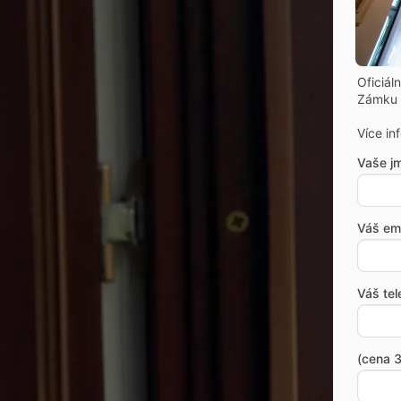
Oficiál
Zámku 
Více in
Vaše j
Váš ema
Váš tel
(cena 3