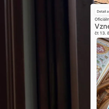
Detail 
Oficiál
Vzne
čt 13. 