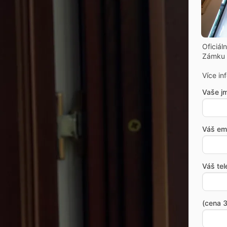
Oficiál
Zámku 
Více in
Vaše j
Váš ema
Váš tel
(cena 3