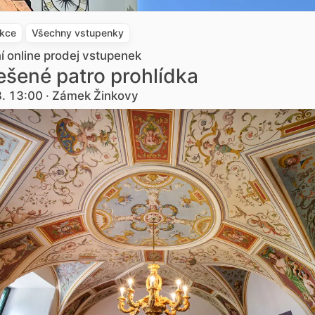
akce
Všechny vstupenky
ní online prodej vstupenek
šené patro prohlídka
8. 13:00 · Zámek Žinkovy