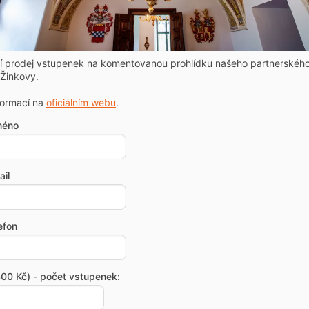
ní prodej vstupenek na komentovanou prohlídku našeho partnerskéh
Žinkovy.
formací na
oficiálním webu
.
méno
il
efon
00 Kč) - počet vstupenek: