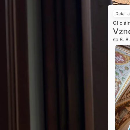
Detail 
Oficiál
Vzne
so 8. 8