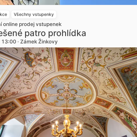
akce
Všechny vstupenky
ní online prodej vstupenek
šené patro prohlídka
. 13:00 · Zámek Žinkovy