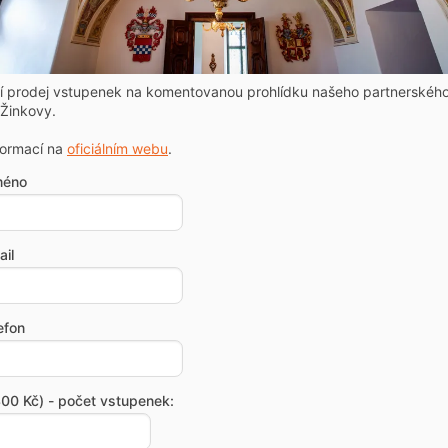
ní prodej vstupenek na komentovanou prohlídku našeho partnerskéh
Žinkovy.
formací na
oficiálním webu
.
méno
il
efon
00 Kč) - počet vstupenek: