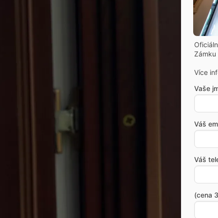
Oficiál
Zámku 
Více in
Vaše j
Váš ema
Váš tel
(cena 3