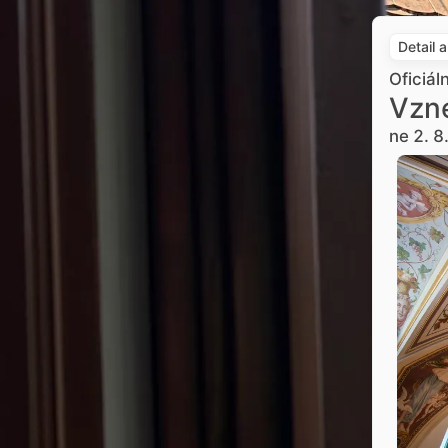
Detail 
Oficiál
Vzne
ne 2. 8