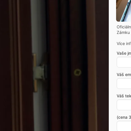
Oficiál
Zámku 
Více in
Vaše j
Váš ema
Váš tel
(cena 3