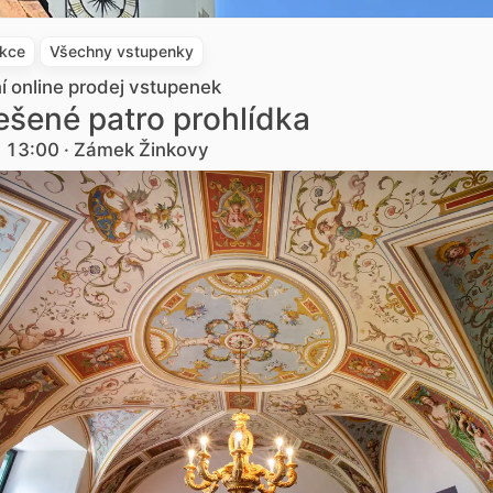
akce
Všechny vstupenky
ní online prodej vstupenek
šené patro prohlídka
. 13:00 · Zámek Žinkovy