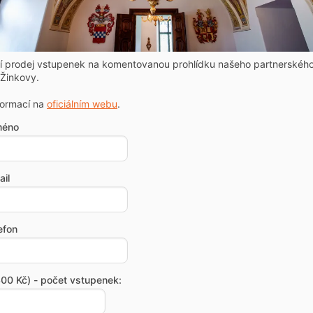
ní prodej vstupenek na komentovanou prohlídku našeho partnerskéh
Žinkovy.
formací na
oficiálním webu
.
méno
il
efon
00 Kč) - počet vstupenek: