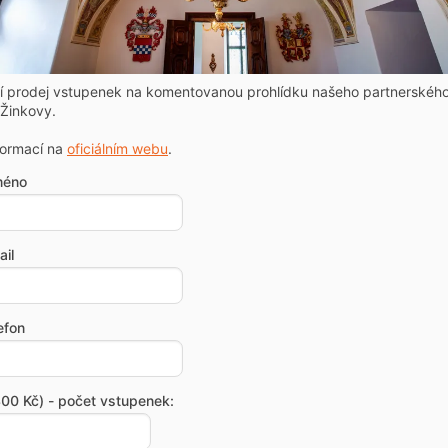
ní prodej vstupenek na komentovanou prohlídku našeho partnerskéh
Žinkovy.
formací na
oficiálním webu
.
méno
il
efon
00 Kč) - počet vstupenek: