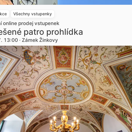
akce
Všechny vstupenky
ní online prodej vstupenek
šené patro prohlídka
7. 13:00 · Zámek Žinkovy