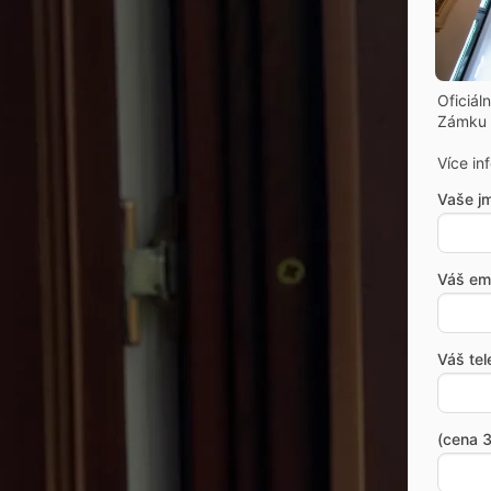
Oficiál
Zámku 
Více in
Vaše j
Váš ema
Váš tel
(cena 3