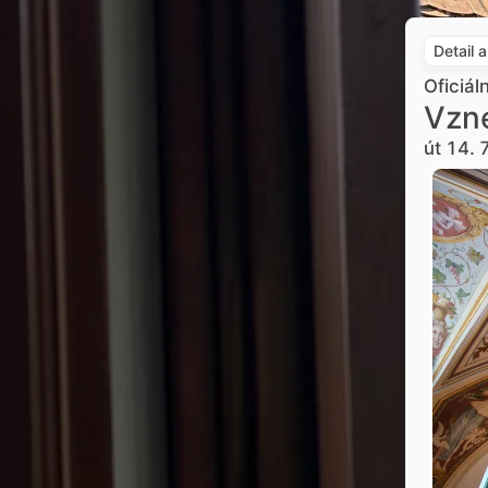
Detail 
Oficiál
Vzne
út 14. 