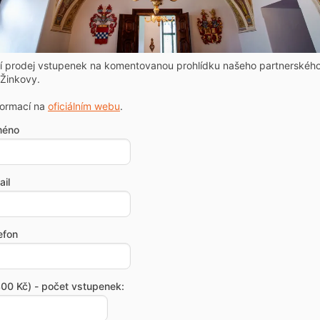
ní prodej vstupenek na komentovanou prohlídku našeho partnerskéh
Žinkovy.
formací na
oficiálním webu
.
méno
il
efon
00 Kč) - počet vstupenek: