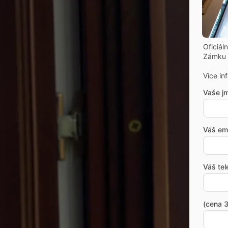
Oficiál
Zámku 
Více in
Vaše j
Váš ema
Váš tel
(cena 3