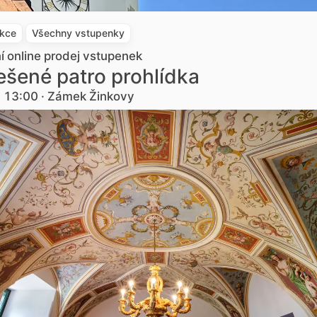
akce
Všechny vstupenky
ní online prodej vstupenek
šené patro prohlídka
. 13:00 · Zámek Žinkovy