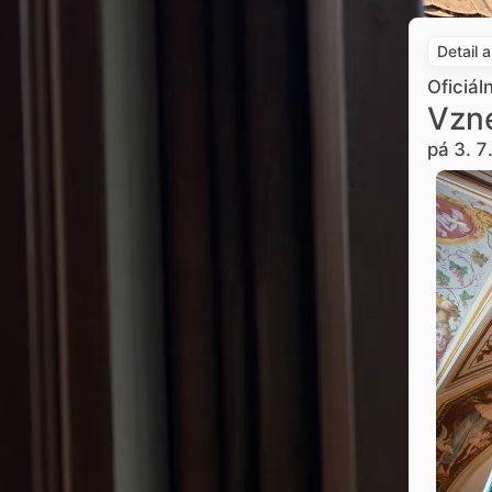
Detail 
Oficiál
Vzne
pá 3. 7