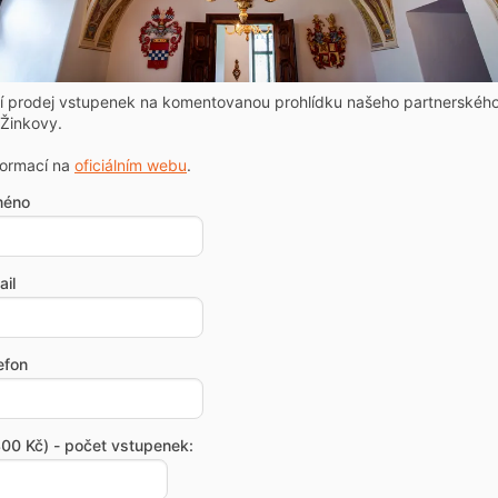
ní prodej vstupenek na komentovanou prohlídku našeho partnerskéh
Žinkovy.
formací na
oficiálním webu
.
méno
il
efon
00 Kč) - počet vstupenek: