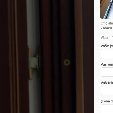
Oficiál
Zámku 
Více in
Vaše j
Váš ema
Váš tel
(cena 3