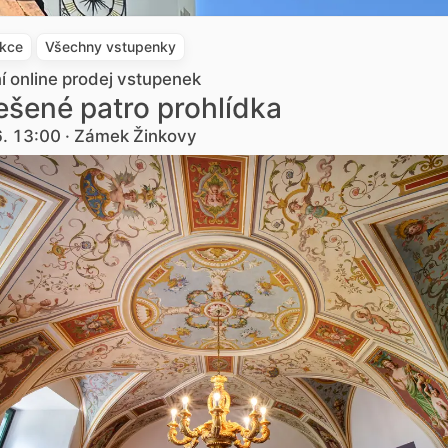
akce
Všechny vstupenky
ní online prodej vstupenek
šené patro prohlídka
6. 13:00 · Zámek Žinkovy