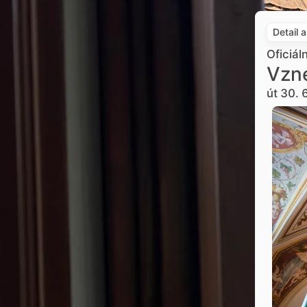
Detail 
Oficiál
Vzne
út 30. 