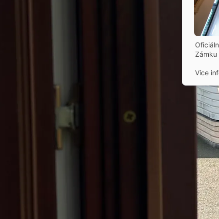
Oficiál
Zámku 
Více in