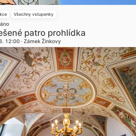
akce
Všechny vstupenky
dáno
šené patro prohlídka
8. 12:00 · Zámek Žinkovy