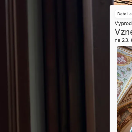
Detail 
Vypro
Vzne
ne 23. 