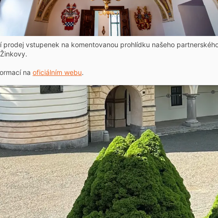
ní prodej vstupenek na komentovanou prohlídku našeho partnerskéh
Žinkovy.
formací na
oficiálním webu
.