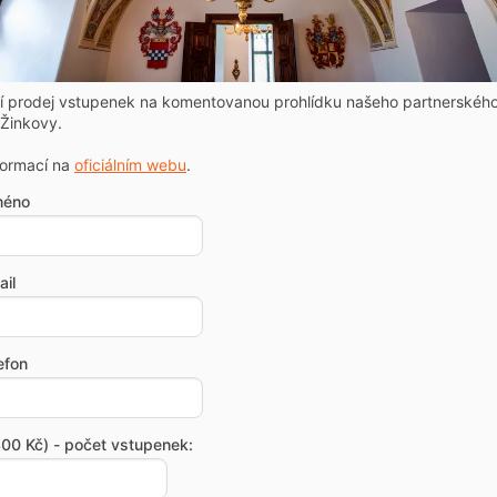
ní prodej vstupenek na komentovanou prohlídku našeho partnerskéh
Žinkovy.
formací na
oficiálním webu
.
méno
il
efon
00 Kč) - počet vstupenek: