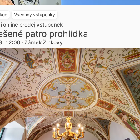
akce
Všechny vstupenky
ní online prodej vstupenek
šené patro prohlídka
8. 12:00 · Zámek Žinkovy