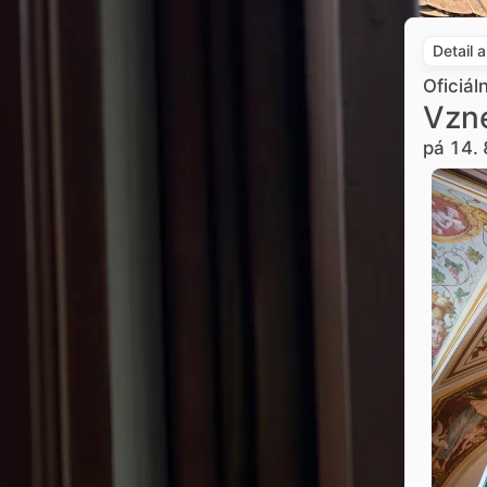
Detail 
Oficiál
Vzne
pá 14. 