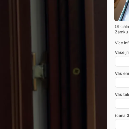
Oficiál
Zámku 
Více in
Vaše j
Váš ema
Váš tel
(cena 3