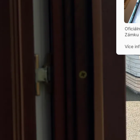
Oficiál
Zámku 
Více in