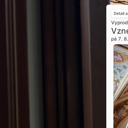
Detail 
Vypro
Vzne
pá 7. 8