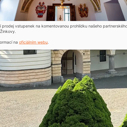
ní prodej vstupenek na komentovanou prohlídku našeho partnerskéh
Žinkovy.
formací na
oficiálním webu
.