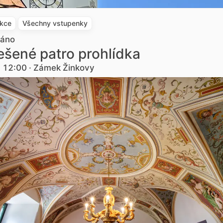
akce
Všechny vstupenky
dáno
šené patro prohlídka
. 12:00 · Zámek Žinkovy