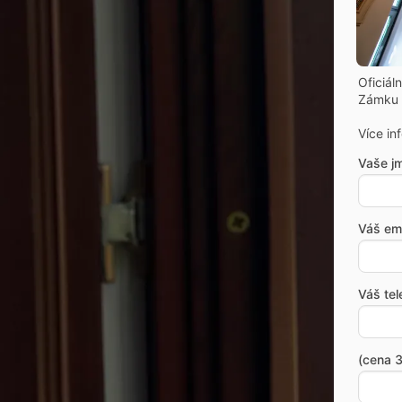
Oficiál
Zámku 
Více in
Vaše j
Váš ema
Váš tel
(cena 3