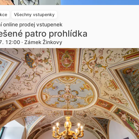
akce
Všechny vstupenky
ní online prodej vstupenek
šené patro prohlídka
7. 12:00 · Zámek Žinkovy