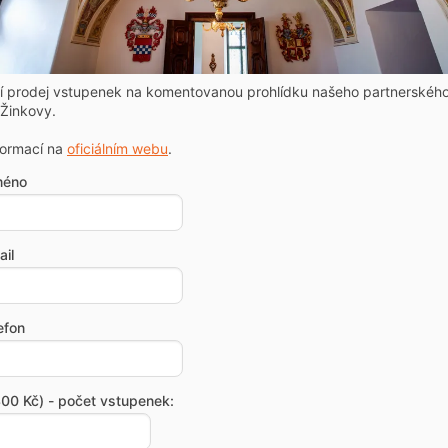
ní prodej vstupenek na komentovanou prohlídku našeho partnerskéh
Žinkovy.
formací na
oficiálním webu
.
méno
il
efon
00 Kč) - počet vstupenek: