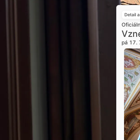
Detail 
Oficiál
Vzne
pá 17. 