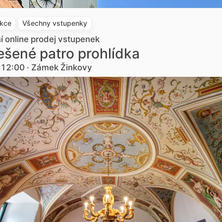
akce
Všechny vstupenky
ní online prodej vstupenek
šené patro prohlídka
. 12:00 · Zámek Žinkovy