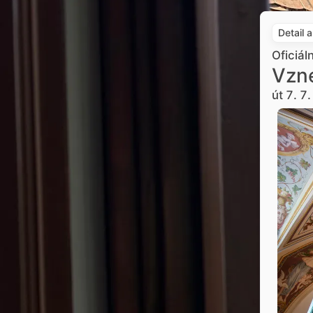
Detail 
Oficiál
Vzne
út 7. 7