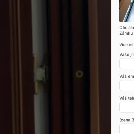
Oficiál
Zámku 
Více in
Vaše j
Váš ema
Váš tel
(cena 3