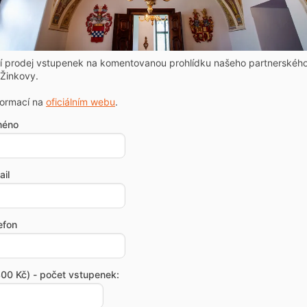
ní prodej vstupenek na komentovanou prohlídku našeho partnerskéh
Žinkovy.
formací na
oficiálním webu
.
méno
il
efon
00 Kč) - počet vstupenek: