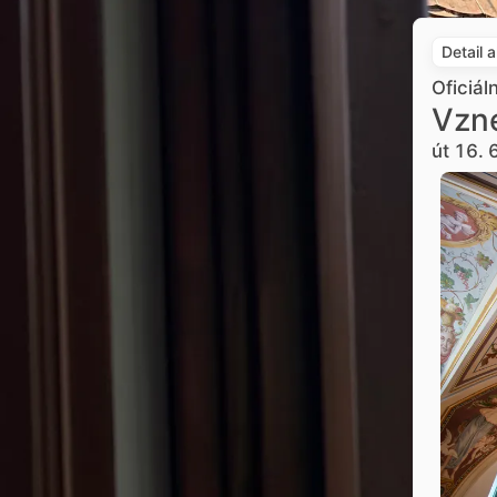
Detail 
Oficiál
Vzne
út 16. 