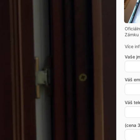
Oficiál
Zámku 
Více in
Vaše j
Váš ema
Váš tel
(cena 3