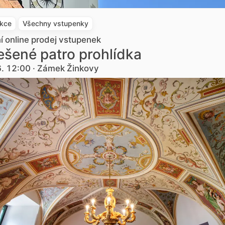
akce
Všechny vstupenky
ní online prodej vstupenek
šené patro prohlídka
6. 12:00 · Zámek Žinkovy