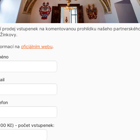
ní prodej vstupenek na komentovanou prohlídku našeho partnerskéh
Žinkovy.
formací na
oficiálním webu
.
méno
il
efon
00 Kč) - počet vstupenek: