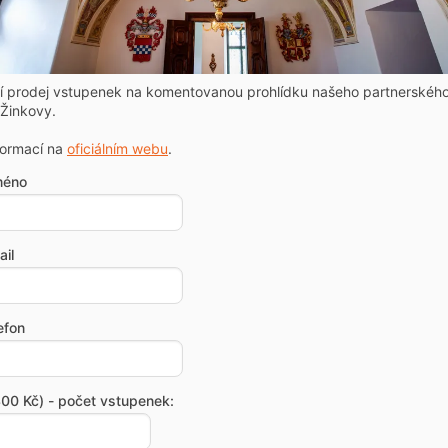
ní prodej vstupenek na komentovanou prohlídku našeho partnerskéh
Žinkovy.
formací na
oficiálním webu
.
méno
il
efon
00 Kč) - počet vstupenek: