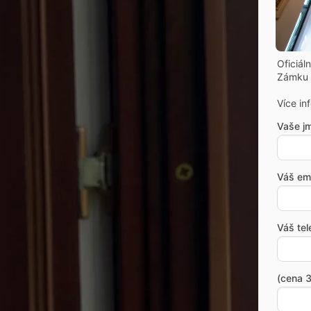
Oficiál
Zámku 
Více in
Vaše j
Váš ema
Váš tel
(cena 3