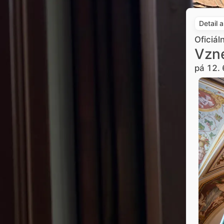
Detail 
Oficiál
Vzne
pá 12. 