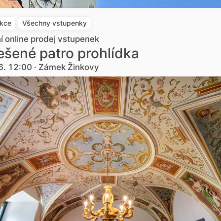
akce
Všechny vstupenky
ní online prodej vstupenek
šené patro prohlídka
6. 12:00 · Zámek Žinkovy