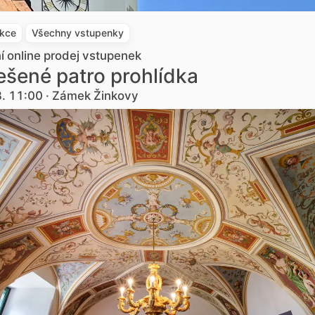
akce
Všechny vstupenky
ní online prodej vstupenek
šené patro prohlídka
8. 11:00 · Zámek Žinkovy