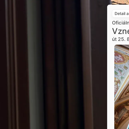
Detail 
Oficiál
Vzne
út 25. 