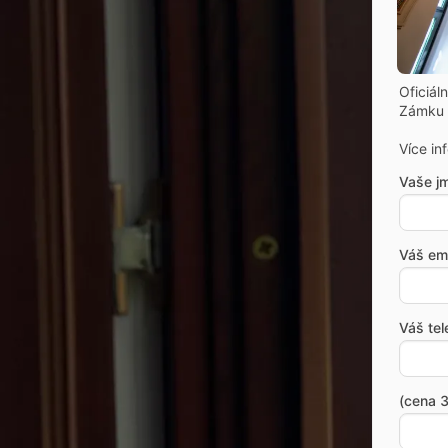
Oficiál
Zámku 
Více in
Vaše j
Váš ema
Váš tel
(cena 3