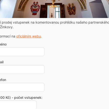
ní prodej vstupenek na komentovanou prohlídku našeho partnerskéh
Žinkovy.
formací na
oficiálním webu
.
méno
il
efon
00 Kč) - počet vstupenek: