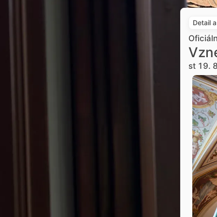
Detail 
Oficiál
Vzne
st 19. 