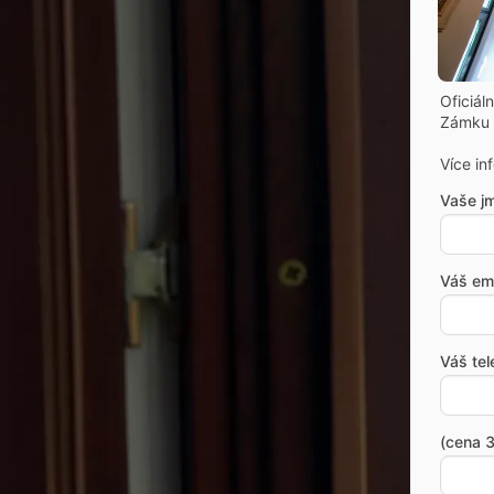
Oficiál
Zámku 
Více in
Vaše j
Váš ema
Váš tel
(cena 3