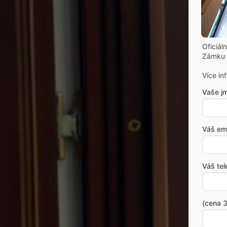
Oficiál
Zámku 
Více in
Vaše j
Váš ema
Váš tel
(cena 3