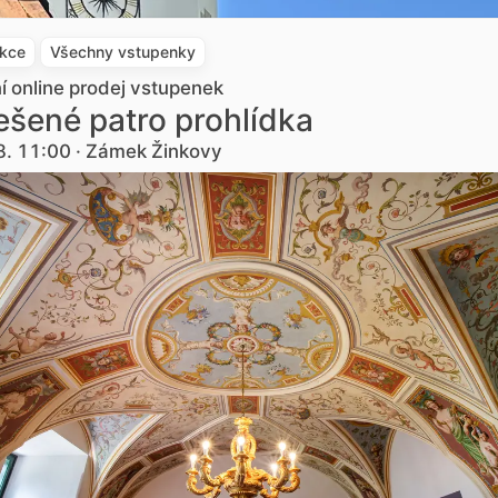
akce
Všechny vstupenky
ní online prodej vstupenek
šené patro prohlídka
8. 11:00 · Zámek Žinkovy