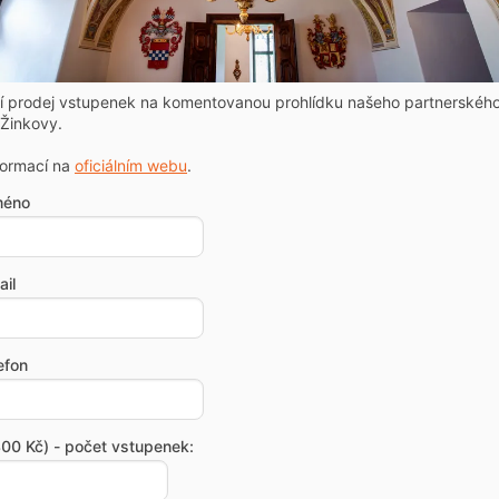
ní prodej vstupenek na komentovanou prohlídku našeho partnerskéh
Žinkovy.
formací na
oficiálním webu
.
méno
il
efon
00 Kč) - počet vstupenek: