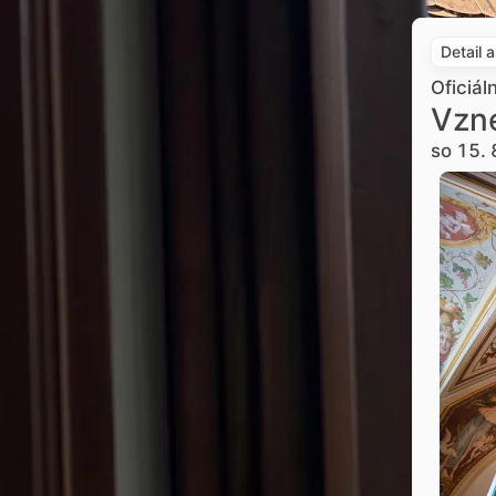
Detail 
Oficiál
Vzne
so 15. 