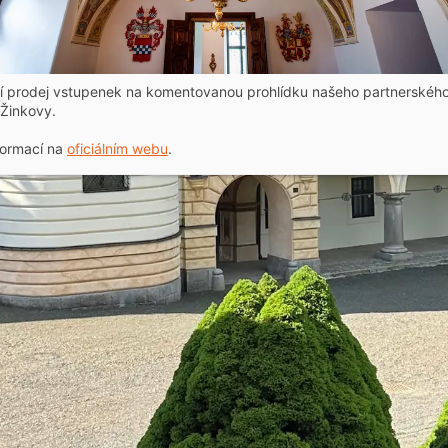
ní prodej vstupenek na komentovanou prohlídku našeho partnerskéh
Žinkovy.
formací na
oficiálním webu
.