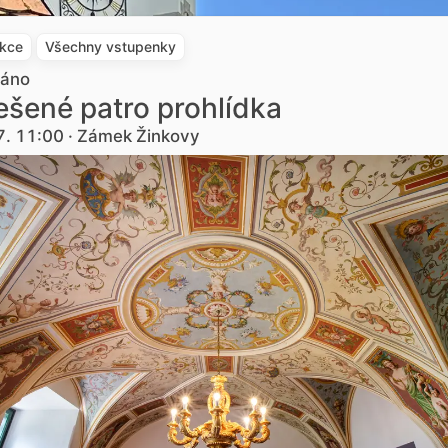
akce
Všechny vstupenky
dáno
šené patro prohlídka
7. 11:00 · Zámek Žinkovy