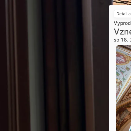
Detail 
Vypro
Vzne
so 18. 