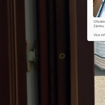
Oficiál
Zámku 
Více in